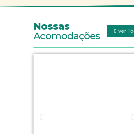
Nossas
Ver To
Acomodações