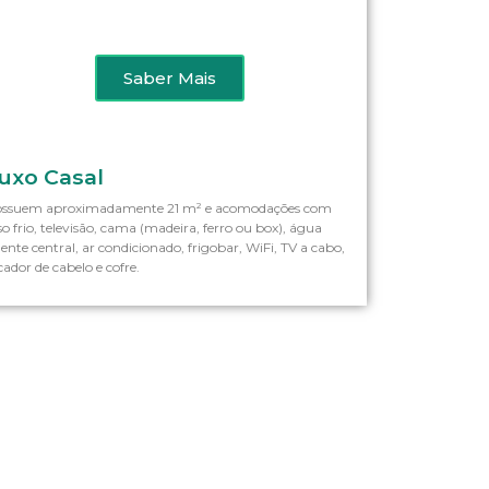
Saber Mais
Saber Mais
Saber Mais
Saber Ma
Sabe
uxo Casal
ssuem aproximadamente 21 m² e acomodações com
so frio, televisão, cama (madeira, ferro ou box), água
ente central, ar condicionado, frigobar, WiFi, TV a cabo,
cador de cabelo e cofre.