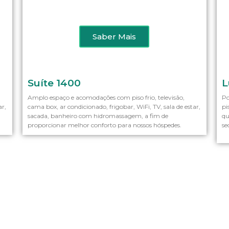
Saber Mais
Saber Mais
Suíte 1400
L
Amplo espaço e acomodações com piso frio, televisão,
Po
ar,
cama box, ar condicionado, frigobar, WiFi, TV, sala de estar,
pi
sacada, banheiro com hidromassagem, a fim de
qu
proporcionar melhor conforto para nossos hóspedes.
se