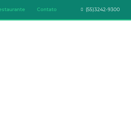
estaurante
Contato
(55)3242-9300